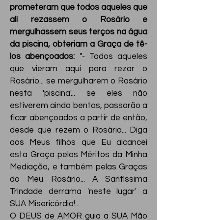
prometeram que todos aqueles que
ali rezassem o Rosário e
mergulhassem seus terços na água
da piscina, obteriam a Graça de tê-
los abençoados:
"- Todos aqueles
que vieram aqui para rezar o
Rosário... se mergulharem o Rosário
nesta 'piscina'... se eles não
estiverem ainda bentos, passarão a
ficar abençoados a partir de então,
desde que rezem o Rosário... Diga
aos Meus filhos que Eu alcancei
esta Graça pelos Méritos da Minha
Mediação, e também pelas Graças
do Meu Rosário... A Santíssima
Trindade derrama 'neste lugar' a
SUA Misericórdia!...
O DEUS de AMOR guia a SUA Mão