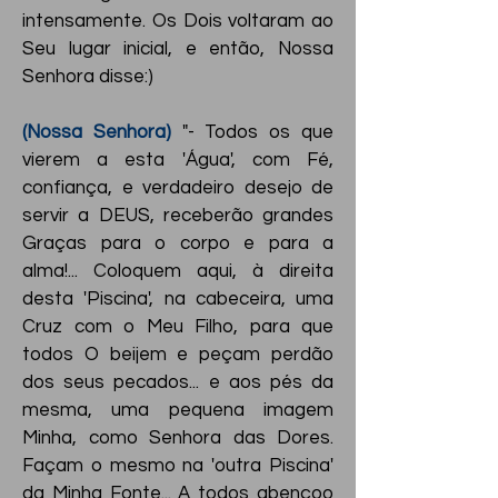
intensamente. Os Dois voltaram ao
Seu lugar inicial, e então, Nossa
Senhora disse:)
(Nossa Senhora)
"- Todos os que
vierem a esta 'Água', com Fé,
confiança, e verdadeiro desejo de
servir a DEUS, receberão grandes
Graças para o corpo e para a
alma!... Coloquem aqui, à direita
desta 'Piscina', na cabeceira, uma
Cruz com o Meu Filho, para que
todos O beijem e peçam perdão
dos seus pecados... e aos pés da
mesma, uma pequena imagem
Minha, como Senhora das Dores.
Façam o mesmo na 'outra Piscina'
da Minha Fonte... A todos abençoo