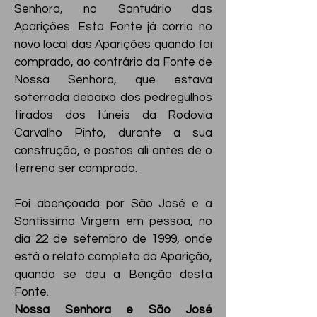
Senhora, no Santuário das
Aparições. Esta Fonte já corria no
novo local das Aparições quando foi
comprado, ao contrário da Fonte de
Nossa Senhora, que estava
soterrada debaixo dos pedregulhos
tirados dos túneis da Rodovia
Carvalho Pinto, durante a sua
construção, e postos ali antes de o
terreno ser comprado.
Foi abençoada por São José e a
Santíssima Virgem em pessoa, no
dia 22 de setembro de 1999, onde
está o relato completo da Aparição,
quando se deu a Benção desta
Fonte.
Nossa Senhora e São José