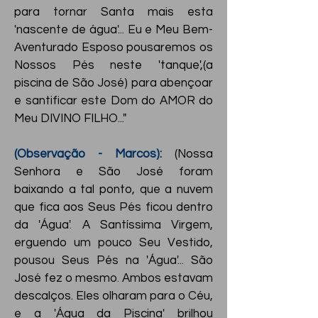
para tornar Santa mais esta
'nascente de água'... Eu e Meu Bem-
Aventurado Esposo pousaremos os
Nossos Pés neste 'tanque',(a
piscina de São José) para abençoar
e santificar este Dom do AMOR do
Meu DIVINO FILHO..."
(Observação - Marcos):
(Nossa
Senhora e São José foram
baixando a tal ponto, que a nuvem
que fica aos Seus Pés ficou dentro
da 'Água'. A Santíssima Virgem,
erguendo um pouco Seu Vestido,
pousou Seus Pés na 'Água'... São
José fez o mesmo. Ambos estavam
descalços. Eles olharam para o Céu,
e a 'Água da Piscina' brilhou