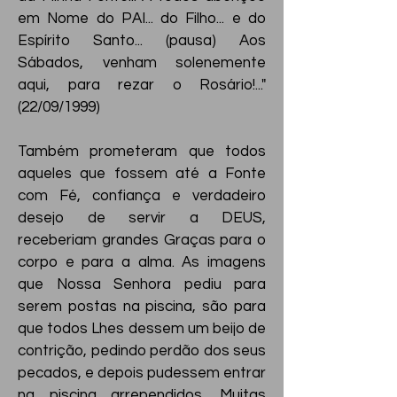
em Nome do PAI... do Filho... e do
Espírito Santo... (pausa) Aos
Sábados, venham solenemente
aqui, para rezar o Rosário!..."
(22/09/1999)
Também prometeram que todos
aqueles que fossem até a Fonte
com Fé, confiança e verdadeiro
desejo de servir a DEUS,
receberiam grandes Graças para o
corpo e para a alma. As imagens
que Nossa Senhora pediu para
serem postas na piscina, são para
que todos Lhes dessem um beijo de
contrição, pedindo perdão dos seus
pecados, e depois pudessem entrar
na piscina arrependidos. Muitas