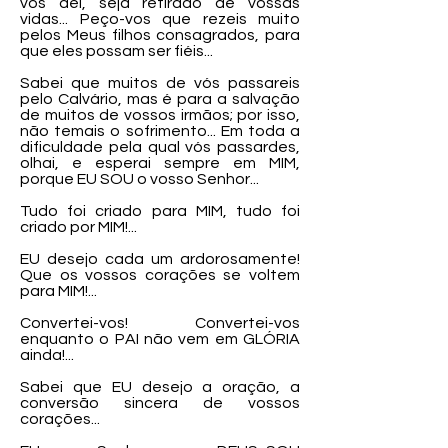
vos dei, seja retirado de vossas
vidas... Peço-vos que rezeis muito
pelos Meus filhos consagrados, para
que eles possam ser fiéis...
Sabei que muitos de vós passareis
pelo Calvário, mas é para a salvação
de muitos de vossos irmãos; por isso,
não temais o sofrimento... Em toda a
dificuldade pela qual vós passardes,
olhai, e esperai sempre em MIM,
porque EU SOU o vosso Senhor...
Tudo foi criado para MIM, tudo foi
criado por MIM!...
EU desejo cada um ardorosamente!
Que os vossos corações se voltem
para MIM!...
Convertei-vos! Convertei-vos
enquanto o PAI não vem em GLÓRIA
ainda!...
Sabei que EU desejo a oração, a
conversão sincera de vossos
corações...