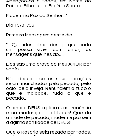
Abençôo-os a todos, em Nome do
Pai... do Filho... e do Espírito Santo...
Fiquem na Paz do Senhor!..."
Dia 15/01/96
Primeira Mensagem deste dia
"- Queridos filhos, desejo que cada
um possa viver com amor, as
Mensagens que lhes dou...
Elas são uma prova do Meu AMOR por
vocês!
Não desejo que os seus corações
sejam manchados pelo pecado, pelo
ódio, pela inveja. Renunciem a tudo o
que é maldade, tudo o que é
pecado...
O amor a DEUS implica numa renúncia
e na mudança de atitudes! Que da
atitude de pecado, mudem e passem
a agir na santidade de DEUS!
Que o Rosário seja rezado por todos,