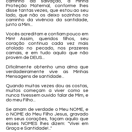
caminho da salvação, a Minha
Proteção Maternal, conforme lhes
disse tantas vezes, que estou ao seu
lado, que não os deixo sozinhos no
caminho da vivência da santidade,
junto a Mim...
Vocês acreditam e confiam pouco em
Mim! Assim, queridos filhos, seu
coração continua cada vez mais
atolado no pecado, nos prazeres
carnais, e em tudo aquilo que não
provém de DEUS...
Dificilmente obtenho uma alma que
verdadeiramente vive as Minhas
Mensagens de santidade...
Quando muitas vezes dou as costas,
muitos começam a viver como se
nunca tivessem ouvido falar de Mim, e
do meu Filho...
Se amam de verdade o Meu NOME, e
o NOME do Meu Filho Jesus, gravado
em seus corações, façam aquilo que
esses NOMES lhes dizem: "Vivei em
Graça e Santidade!..."