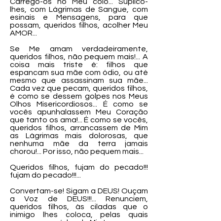
Carrego-os no Meu colo... Suplico-
lhes, com Lágrimas de Sangue, com
esinais e Mensagens, para que
possam, queridos filhos, acolher Meu
AMOR...
Se Me amam verdadeiramente,
queridos filhos, não pequem mais!... A
coisa mais triste é: filhos que
espancam sua mãe com ódio, ou até
mesmo que assassinam sua mãe...
Cada vez que pecam, queridos filhos,
é como se dessem golpes nos Meus
Olhos Misericordiosos... É como se
vocês apunhalassem Meu Coração
que tanto os ama!... É como se vocês,
queridos filhos, arrancassem de Mim
as Lágrimas mais dolorosas, que
nenhuma mãe da terra jamais
chorou!... Por isso, não pequem mais...
Queridos filhos, fujam do pecado!!!
fujam do pecado!!!...
Convertam-se! Sigam a DEUS! Ouçam
a Voz de DEUS!!!... Renunciem,
queridos filhos, às ciladas que o
inimigo lhes coloca, pelas quais