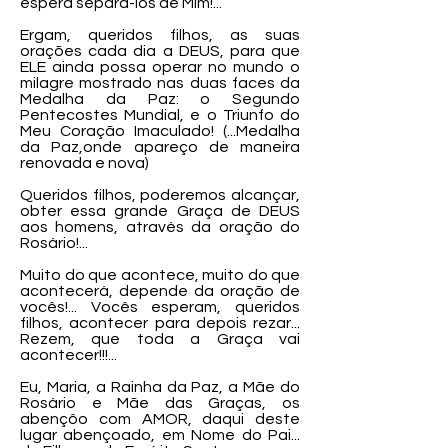
espera separá-los de Mim!...
Ergam, queridos filhos, as suas
orações cada dia a DEUS, para que
ELE ainda possa operar no mundo o
milagre mostrado nas duas faces da
Medalha da Paz: o Segundo
Pentecostes Mundial, e o Triunfo do
Meu Coração Imaculado! (...Medalha
da Paz,onde apareço de maneira
renovada e nova)
Queridos filhos, poderemos alcançar,
obter essa grande Graça de DEUS
aos homens, através da oração do
Rosário!...
Muito do que acontece, muito do que
acontecerá, depende da oração de
vocês!... Vocês esperam, queridos
filhos, acontecer para depois rezar...
Rezem, que toda a Graça vai
acontecer!!!...
Eu, Maria, a Rainha da Paz, a Mãe do
Rosário e Mãe das Graças, os
abençôo com AMOR, daqui deste
lugar abençoado, em Nome do Pai...