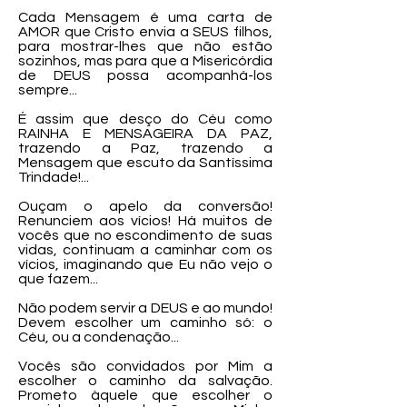
Cada Mensagem é uma carta de
AMOR que Cristo envia a SEUS filhos,
para mostrar-lhes que não estão
sozinhos, mas para que a Misericórdia
de DEUS possa acompanhá-los
sempre...
É assim que desço do Céu como
RAINHA E MENSAGEIRA DA PAZ,
trazendo a Paz, trazendo a
Mensagem que escuto da Santíssima
Trindade!...
Ouçam o apelo da conversão!
Renunciem aos vícios! Há muitos de
vocês que no escondimento de suas
vidas, continuam a caminhar com os
vícios, imaginando que Eu não vejo o
que fazem...
Não podem servir a DEUS e ao mundo!
Devem escolher um caminho só: o
Céu, ou a condenação...
Vocês são convidados por Mim a
escolher o caminho da salvação.
Prometo àquele que escolher o