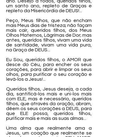
ano. Desejo a todos, queridos filhos,
um santo ano, repleto de Graças e
repleto da Misericórdia de DEUS!...
Peço, Meus filhos, que não encham
mais Meus dias de tristeza; não façam
mais cair, queridos filhos, dos Meus
Olhos Maternos, Lágrimas de Dor; mas
antes, queridos filhos, vivam uma vida
de santidade, vivam uma vida pura,
na Graça de DEUS...
Eu Sou, queridos filhos, o AMOR que
desce do Céu, para encher os seus
corações, para abrir e limpar os seus
olhos, para purificar o seu coração e
levá-los a Jesus!...
Queridos filhos, Jesus deseja, a cada
dia, santificá-los mais e uni-los mais
com ELE, mas é necessário, queridos
filhos, que através da oração, abram,
dêem os seus corações a DEUS, para
que ELE possa, queridos filhos,
purificar mais e mais as suas almas...
Uma alma que realmente ama a
Jesus, um coação que realmente se