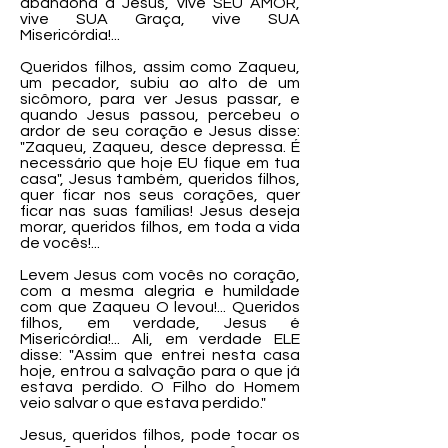
abandona a Jesus, vive SEU AMOR,
vive SUA Graça, vive SUA
Misericórdia!...
Queridos filhos, assim como Zaqueu,
um pecador, subiu ao alto de um
sicômoro, para ver Jesus passar, e
quando Jesus passou, percebeu o
ardor de seu coração e Jesus disse:
"Zaqueu, Zaqueu, desce depressa. É
necessário que hoje EU fique em tua
casa", Jesus também, queridos filhos,
quer ficar nos seus corações, quer
ficar nas suas famílias! Jesus deseja
morar, queridos filhos, em toda a vida
de vocês!...
Levem Jesus com vocês no coração,
com a mesma alegria e humildade
com que Zaqueu O levou!... Queridos
filhos, em verdade, Jesus é
Misericórdia!... Ali, em verdade ELE
disse: "Assim que entrei nesta casa
hoje, entrou a salvação para o que já
estava perdido. O Filho do Homem
veio salvar o que estava perdido."
Jesus, queridos filhos, pode tocar os