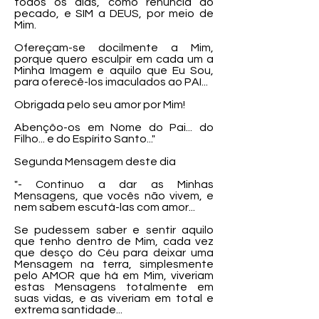
todos os dias, como renúncia ao
pecado, e SIM a DEUS, por meio de
Mim.
Ofereçam-se docilmente a Mim,
porque quero esculpir em cada um a
Minha Imagem e aquilo que Eu Sou,
para oferecê-los imaculados ao PAI...
Obrigada pelo seu amor por Mim!
Abençôo-os em Nome do Pai... do
Filho... e do Espírito Santo..."
Segunda Mensagem deste dia
"- Continuo a dar as Minhas
Mensagens, que vocês não vivem, e
nem sabem escutá-las com amor...
Se pudessem saber e sentir aquilo
que tenho dentro de Mim, cada vez
que desço do Céu para deixar uma
Mensagem na terra, simplesmente
pelo AMOR que há em Mim, viveriam
estas Mensagens totalmente em
suas vidas, e as viveriam em total e
extrema santidade...