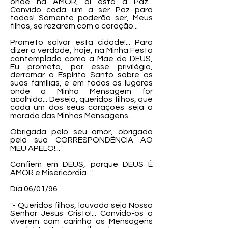
onde há AMOR, aí está a Paz...
Convido cada um a ser Paz para
todos! Somente poderão ser, Meus
filhos, se rezarem com o coração...
Prometo salvar esta cidade!... Para
dizer a verdade, hoje, na Minha Festa
contemplada como a Mãe de DEUS,
Eu prometo, por esse privilégio,
derramar o Espírito Santo sobre as
suas famílias, e em todos os lugares
onde a Minha Mensagem for
acolhida... Desejo, queridos filhos, que
cada um dos seus corações seja a
morada das Minhas Mensagens...
Obrigada pelo seu amor, obrigada
pela sua CORRESPONDÊNCIA AO
MEU APELO!...
Confiem em DEUS, porque DEUS É
AMOR e Misericórdia..."
Dia 06/01/96
"- Queridos filhos, louvado seja Nosso
Senhor Jesus Cristo!... Convido-os a
viverem com carinho as Mensagens