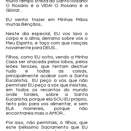
muito tempo a reza do Santo Rosário!
O Rosário é a VIDA! O Rosário é a
Glória!...
EU venho trazer em Minhas Mãos
muitas Bênçãos...
Neste dia especial, EU vos lavo o
corpo e a alma, derramo sobre vós o
Meu Espírito, e faço com que nasçais
novamente para DEUS...
Filhos, como EU sofro, vendo a Minha
Casa ser atacada pelos lobos, pelos
leões ferozes, que tentam destruir
tudo e todas as coisas,
principalmente acabar com a Santa
Eucaristia... EU peço a vós que não
permitais! EU peço a vós que insistais,
em todos os recantos do mundo
onde fordes, sobre a Santa
Eucaristia, porque ela SOU EU próprio,
feito pão para vos alimentar, e sem
ELA morrereis, porque não
encontrareis mais o AMOR...
Por isso, não permitais, ó filhos, que
este belíssimo Sacramento que EU