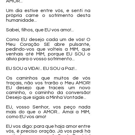
AMOR...
Um dia estive entre vós, e senti na
própria carne o sofrimento desta
humanidade...
Sabei, filhos, que EU vos amo!...
Como EU desejo cada um de vós! O
Meu Coração SE abre pulsante,
pedindo-vos que volteis a MIM, que
venhais até MIM, porque EU SOU o
alívio para o vosso sofrimento...
EU SOU a VIDA!... EU SOU a Paz!...
Os caminhos que muitos de vós
traçais, não vos trarão o Meu AMOR!
EU desejo que traceis um novo
caminho, o caminho da conversão!
Desejo que sigais a Minha Vontade...
EU, vosso Senhor, vos peço nada
mais do que o AMOR... Amai a MIM,
como EU vos amo!
EU vos digo: para que haja amor entre
vós, é preciso oração. Já vos pedi há