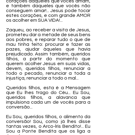
corações daqueles que vocês amam,
e também daqueles que vocês não
conseguem amar!... Jesus pode tocar
estes corações, e com grande AMOR
os acolher em SUA VIDA!...
Zaqueu, ao receber a visita de Jesus,
prometeu dar a metade de seus bens
aos pobres, e reparar tudo o que de
mau tinha feito: procurar e fazer as
pazes, ajudar àqueles que havia
prejudicado. Assim também, queridos
filhos, a partir do momento que
querem acolher Jesus em suas vidas,
devem, queridos filhos, renunciar a
todo o pecado, renunciar a toda a
injustiça, renunciar a todo o mal...
Queridos filhos, esta é a Mensagem
que Eu lhes trago do Céu... Eu Sou,
queridos filhos, a alavanca que
impulsiona cada um de vocês para a
conversão...
Eu Sou, queridos filhos, o alimento da
conversão! Sou, como já lhes disse
tantas vezes, o Arco-Íris Bendito!... Eu
Sou a Ponte Bendita que os liga a