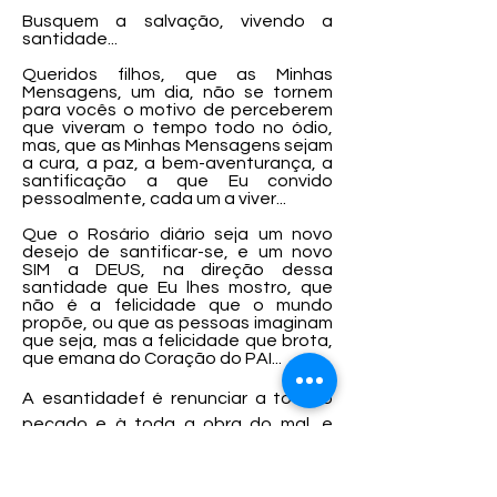
Busquem a salvação, vivendo a
santidade...
Queridos filhos, que as Minhas
Mensagens, um dia, não se tornem
para vocês o motivo de perceberem
que viveram o tempo todo no ódio,
mas, que as Minhas Mensagens sejam
a cura, a paz, a bem-aventurança, a
santificação a que Eu convido
pessoalmente, cada um a viver...
Que o Rosário diário seja um novo
desejo de santificar-se, e um novo
SIM a DEUS, na direção dessa
santidade que Eu lhes mostro, que
não é a felicidade que o mundo
propõe, ou que as pessoas imaginam
que seja, mas a felicidade que brota,
que emana do Coração do PAI...
A esantidadef é renunciar a todo o
pecado e à toda a obra do mal, e
abraçar todas as obras do Espírito
Santo...
Assim, estarão também cheios do