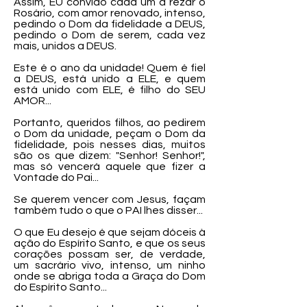
Assim, EU convido cada um a rezar o
Rosário, com amor renovado, intenso,
pedindo o Dom da fidelidade a DEUS,
pedindo o Dom de serem, cada vez
mais, unidos a DEUS.
Este é o ano da unidade! Quem é fiel
a DEUS, está unido a ELE, e quem
está unido com ELE, é filho do SEU
AMOR...
Portanto, queridos filhos, ao pedirem
o Dom da unidade, peçam o Dom da
fidelidade, pois nesses dias, muitos
são os que dizem: "Senhor! Senhor!",
mas só vencerá aquele que fizer a
Vontade do Pai...
Se querem vencer com Jesus, façam
também tudo o que o PAI lhes disser...
O que Eu desejo é que sejam dóceis à
ação do Espírito Santo, e que os seus
corações possam ser, de verdade,
um sacrário vivo, intenso, um ninho
onde se abriga toda a Graça do Dom
do Espírito Santo...