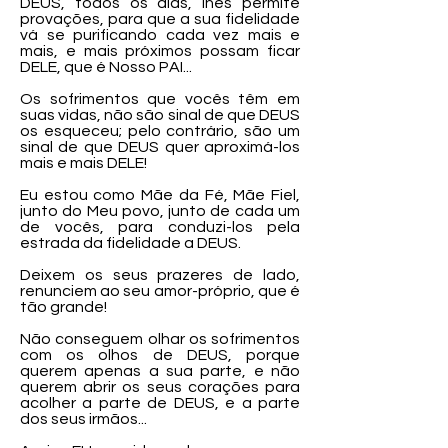
DEUS, todos os dias, lhes permite
provações, para que a sua fidelidade
vá se purificando cada vez mais e
mais, e mais próximos possam ficar
DELE, que é Nosso PAI...
Os sofrimentos que vocês têm em
suas vidas, não são sinal de que DEUS
os esqueceu; pelo contrário, são um
sinal de que DEUS quer aproximá-los
mais e mais DELE!
Eu estou como Mãe da Fé, Mãe Fiel,
junto do Meu povo, junto de cada um
de vocês, para conduzi-los pela
estrada da fidelidade a DEUS.
Deixem os seus prazeres de lado,
renunciem ao seu amor-próprio, que é
tão grande!
Não conseguem olhar os sofrimentos
com os olhos de DEUS, porque
querem apenas a sua parte, e não
querem abrir os seus corações para
acolher a parte de DEUS, e a parte
dos seus irmãos...