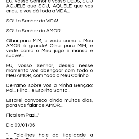
EU, vosso Senhor e vosso DEUS, SOU
AQUELE que SOU, AQUELE que vos
criou, e vos dá toda a VIDA...
SOU o Senhor da VIDA!...
SOU o Senhor do AMOR!
Olhai para MIM, e vede como o Meu
AMOR é grande! Olhai para MIM, e
vede como o Meu jugo é manso e
suave!...
EU, vosso Senhor, desejo nesse
momento vos abençoar com todo o
Meu AMOR, com todo o Meu Carinho...
Derramo sobre vós a Minha Benção:
Pai... Filho... e Espírito Santo...
Estarei convosco ainda muitos dias,
para vos falar de AMOR...
Ficai em Paz!..."
Dia 09/01/96
"- Falo-lhes hoje da fidelidade a