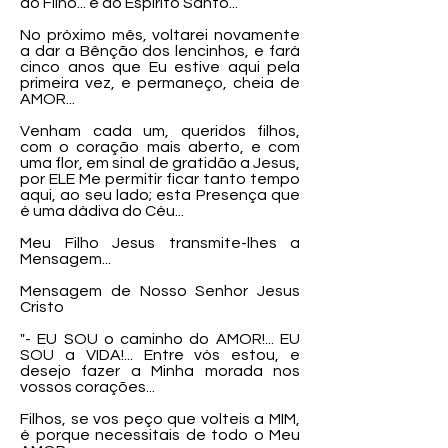
do Filho... e do Espírito Santo...
No próximo mês, voltarei novamente
a dar a Bênção dos lencinhos, e fará
cinco anos que Eu estive aqui pela
primeira vez, e permaneço, cheia de
AMOR...
Venham cada um, queridos filhos,
com o coração mais aberto, e com
uma flor, em sinal de gratidão a Jesus,
por ELE Me permitir ficar tanto tempo
aqui, ao seu lado; esta Presença que
é uma dádiva do Céu...
Meu Filho Jesus transmite-lhes a
Mensagem...
Mensagem de Nosso Senhor Jesus
Cristo
"- EU SOU o caminho do AMOR!... EU
SOU a VIDA!... Entre vós estou, e
desejo fazer a Minha morada nos
vossos corações...
Filhos, se vos peço que volteis a MIM,
é porque necessitais de todo o Meu