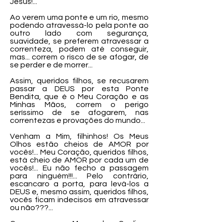
Jesus!...
Ao verem uma ponte e um rio, mesmo
podendo atravessá-lo pela ponte ao
outro lado com segurança,
suavidade, se preferem atravessar a
correnteza, podem até conseguir,
mas... correm o risco de se afogar, de
se perder e de morrer...
Assim, queridos filhos, se recusarem
passar a DEUS por esta Ponte
Bendita, que é o Meu Coração e as
Minhas Mãos, correm o perigo
seríssimo de se afogarem, nas
correntezas e provações do mundo...
Venham a Mim, filhinhos! Os Meus
Olhos estão cheios de AMOR por
vocês!... Meu Coração, queridos filhos,
está cheio de AMOR por cada um de
vocês!... Eu não fecho a passagem
para ninguém!!!... Pelo contrário,
escancaro a porta, para levá-los a
DEUS e, mesmo assim, queridos filhos,
vocês ficam indecisos em atravessar
ou não???...