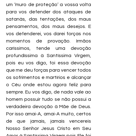
um ‘muro de proteção’ a vossa volta
para vos defender dos ataques de
satanás, das tentações, dos maus
pensamentos, dos maus desejos. E
vos defenderei, vos darei forças nos
momentos de provação. Irmãos
caríssimos, tende uma devoção
profundíssima à Santíssima Virgem,
pois eu vos digo, foi essa devoção
que me deu forças para vencer todos
os sofrimentos e martírios e alcançar
o Céu onde estou agora feliz para
sempre. Eu vos digo, de nada vale ao
homem possuir tudo se não possui a
verdadeira devoção à Mãe de Deus.
Por isso amai-A, amai-A muito, certos
de que jamais, jamais vencereis
Nosso Senhor Jesus Cristo em Seu
Amor à Santíssima Virgem pois Ele foi