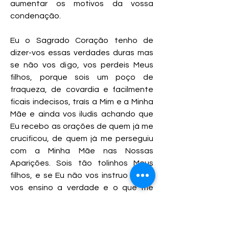
aumentar os motivos da vossa
condenação.
Eu o Sagrado Coração tenho de
dizer-vos essas verdades duras mas
se não vos digo, vos perdeis Meus
filhos, porque sois um poço de
fraqueza, de covardia e facilmente
ficais indecisos, traís a Mim e a Minha
Mãe e ainda vos iludis achando que
Eu recebo as orações de quem já me
crucificou, de quem já me perseguiu
com a Minha Mãe nas Nossas
Aparições. Sois tão tolinhos Meus
filhos, e se Eu não vos instruo e não
vos ensino a verdade e o que me
agrada, errais, tropeçais e caís vezes
sem conta.