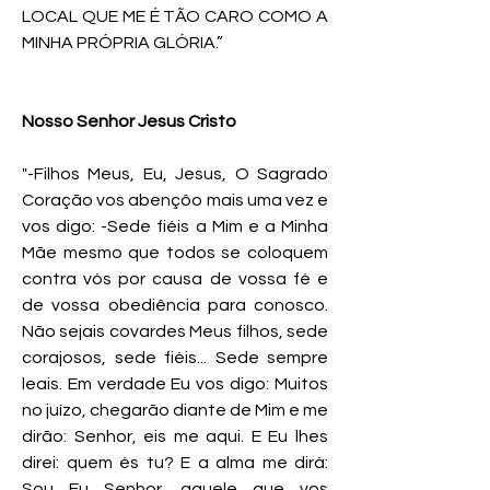
LOCAL QUE ME É TÃO CARO COMO A
MINHA PRÓPRIA GLÓRIA.”
Nosso Senhor Jesus Cristo
"-Filhos Meus, Eu, Jesus, O Sagrado
Coração vos abençôo mais uma vez e
vos digo: -Sede fiéis a Mim e a Minha
Mãe mesmo que todos se coloquem
contra vós por causa de vossa fé e
de vossa obediência para conosco.
Não sejais covardes Meus filhos, sede
corajosos, sede fiéis... Sede sempre
leais. Em verdade Eu vos digo: Muitos
no juízo, chegarão diante de Mim e me
dirão: Senhor, eis me aqui. E Eu lhes
direi: quem és tu? E a alma me dirá:
Sou Eu Senhor, aquele que vos