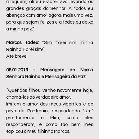
cheguem, ali eu estarei viva levando as
grandes graças do Senhor. A todos eu
abençoo com amor agora, mais uma vez,
para que sejam felizes e a todos eu deixo
a minha paz.”
Marcos Tadeu:
“Sim, farei sim minha
Rainha. Farei sim!”
Até breve!
06.01.2019
- Mensagem de Nossa
Senhora Rainha e Mensageira da Paz
“Queridos filhos, venho novamente hoje,
chamá-los ao verdadeiro amor.
Imitem o amor dos meus videntes e do
povo de Pontmain, respondendo “sim”
prontamente a Mim, como eles
responderam, e como tão bem lhes
explicou o meu filhinho Marcos.