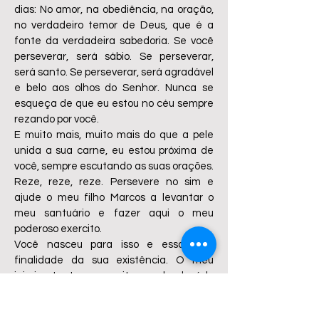
dias: No amor, na obediência, na oração,
no verdadeiro temor de Deus, que é a
fonte da verdadeira sabedoria. Se você
perseverar, será sábio. Se perseverar,
será santo. Se perseverar, será agradável
e belo aos olhos do Senhor. Nunca se
esqueça de que eu estou no céu sempre
rezando por você.
E muito mais, muito mais do que a pele
unida a sua carne, eu estou próxima de
você, sempre escutando as suas orações.
Reze, reze, reze. Persevere no sim e
ajude o meu filho Marcos a levantar o
meu santuário e fazer aqui o meu
poderoso exercito.
Você nasceu para isso e essa é a
finalidade da sua existência. O meu
inimigo tentou por muitos modos, levá-lo
para longe de mim, tirá-lo de mim, mas eu
triunfei! E agora meu filho, persevere,