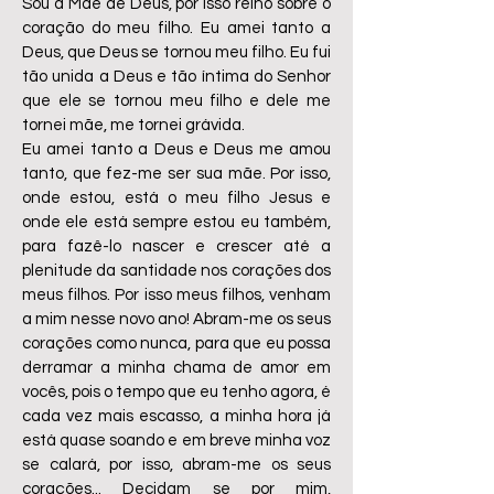
Sou a Mãe de Deus, por isso reino sobre o
coração do meu filho. Eu amei tanto a
Deus, que Deus se tornou meu filho. Eu fui
tão unida a Deus e tão íntima do Senhor
que ele se tornou meu filho e dele me
tornei mãe, me tornei grávida.
Eu amei tanto a Deus e Deus me amou
tanto, que fez-me ser sua mãe. Por isso,
onde estou, está o meu filho Jesus e
onde ele está sempre estou eu também,
para fazê-lo nascer e crescer até a
plenitude da santidade nos corações dos
meus filhos. Por isso meus filhos, venham
a mim nesse novo ano! Abram-me os seus
corações como nunca, para que eu possa
derramar a minha chama de amor em
vocês, pois o tempo que eu tenho agora, é
cada vez mais escasso, a minha hora já
está quase soando e em breve minha voz
se calará, por isso, abram-me os seus
corações... Decidam se por mim,