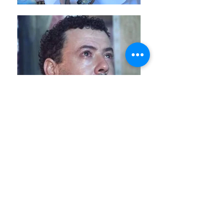
Venha conhecer o Santuário das
Aparições de Jacareí
Endereço e Horários
Assine nosso site e fique informado das
novidades!
Estrada Arlindo Alves Vieira, 300 - Jardim