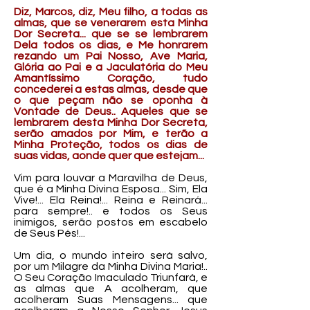
Diz, Marcos, diz, Meu filho, a todas as
almas, que se venerarem esta Minha
Dor Secreta... que se se lembrarem
Dela todos os dias, e Me honrarem
rezando um Pai Nosso, Ave Maria,
Glória ao Pai e a Jaculatória do Meu
Amantíssimo Coração, tudo
concederei a estas almas, desde que
o que peçam não se oponha à
Vontade de Deus.. Aqueles que se
lembrarem desta Minha Dor Secreta,
serão amados por Mim, e terão a
Minha Proteção, todos os dias de
suas vidas, aonde quer que estejam...
Vim para louvar a Maravilha de Deus,
que é a Minha Divina Esposa... Sim, Ela
Vive!... Ela Reina!... Reina e Reinará...
para sempre!.. e todos os Seus
inimigos, serão postos em escabelo
de Seus Pés!...
Um dia, o mundo inteiro será salvo,
por um Milagre da Minha Divina Maria!..
O Seu Coração Imaculado Triunfará, e
as almas que A acolheram, que
acolheram Suas Mensagens... que