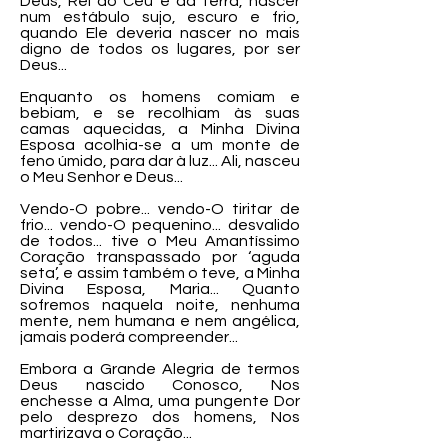
Deus, Rei do Céu e da terra, nascer
num estábulo sujo, escuro e frio,
quando Ele deveria nascer no mais
digno de todos os lugares, por ser
Deus...
Enquanto os homens comiam e
bebiam, e se recolhiam às suas
camas aquecidas, a Minha Divina
Esposa acolhia-se a um monte de
feno úmido, para dar à luz... Ali, nasceu
o Meu Senhor e Deus...
Vendo-O pobre... vendo-O tiritar de
frio... vendo-O pequenino... desvalido
de todos... tive o Meu Amantíssimo
Coração transpassado por ‘aguda
seta’, e assim também o teve, a Minha
Divina Esposa, Maria... Quanto
sofremos naquela noite, nenhuma
mente, nem humana e nem angélica,
jamais poderá compreender...
Embora a Grande Alegria de termos
Deus nascido Conosco, Nos
enchesse a Alma, uma pungente Dor
pelo desprezo dos homens, Nos
martirizava o Coração...