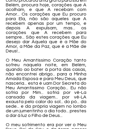
como procurou uma gruta para Ela em
Belém, procura hoje, corações que A
acolham, e que A recebam com
Amor... Os corações que Eu procuro
para Ela, não são aqueles que A
recebem apenas por um tempo, e
depois A expulsam, mas... os
corações que A recebem para
sempre... São estes corações que Eu
desejo dar Àquela que é a Mãe do
Amor, a Mãe da Paz, que é a Mãe de
Deus!...
O Meu Amantíssimo Coração tanto
sofreu naquela noite, em Belém,
quando ao bater à porta das casas,
não encontrei abrigo... para a Minha
Amada Esposa e para Meu Deus, que
nasceria... esta é uam Dor Secreta do
Meu Amantíssimo Coração... Eu não
sofria por Mim... sofria por vê-La
cansada da viagem... por vê-LA
exausta pelo calor do sol... do pó... da
sede... e da própria viagem no lombo
de um jumentinho o dia todo... prestes
a dar à luz o Filho de Deus...
O meu sofrimento era por ver o Meu