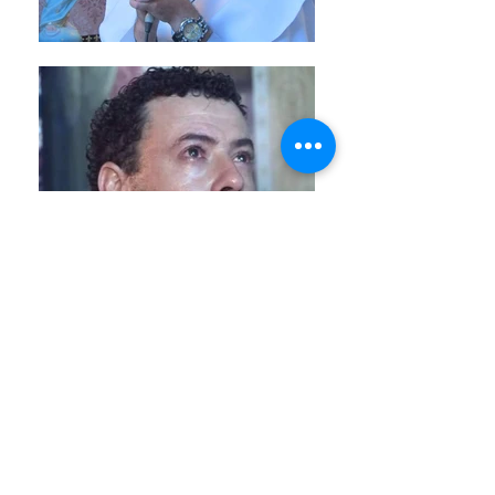
Venha conhecer o Santuário das
Aparições de Jacareí
Endereço e Horários
Assine nosso site e fique informado das
novidades!